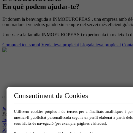
En què podem ajudar-te?
Et donem la benvinguda a INMOEUROPEAS , una empresa amb dècades d
compradors i venedors gaudeixin sempre del servei més eficient gràcies
Uneix-te a la família INMOEUROPEAS i experimenta tu mateix la dif
Compra
el teu somni
Vén
la teva propietat
Lloga
la teva propietat
Conta
Consentiment de Cookies
Contacte
InmoEuropeas
Utilitzem cookies pròpies i de tercers per a finalitats analítiques i per
Paseo Francesc Macià 65 08191 – Rubí
mostrar-li publicitat personalitzada segons un perfil elaborat a partir dels
info@inmoeuropeas.com
seus hàbits de navegació (per exemple, pàgines visitades).
93 588 31 58
93 588 31 59