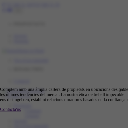
93 588 31 58
93 588 31 59
CA
PROPIETATS
Serveis
Preferits
Ven el teu immoble
NOSALTRES
Contacte
Comptem amb una àmplia cartera de propietats en ubicacions desitjables
les últimes tendències del mercat. La nostra ètica de treball impecable i 
93 588 31 58
ens distingeixen, establint relacions duradores basades en la confiança
Toggle
navigation
Propietats
Contacta'ns
Comprar
Lloguer
Serveis
Ven el teu immoble