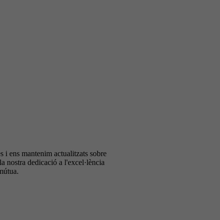
 i ens mantenim actualitzats sobre
QUI SOM
COMPRAR
EL NOSTRE EQUIP
LLOGUER
la nostra dedicació a l'excel·lència
 mútua.