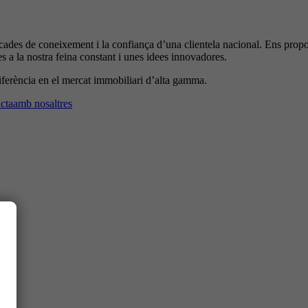
e coneixement i la confiança d’una clientela nacional. Ens proposem 
 a la nostra feina constant i unes idees innovadores.
erència en el mercat immobiliari d’alta gamma.
cta
amb nosaltres