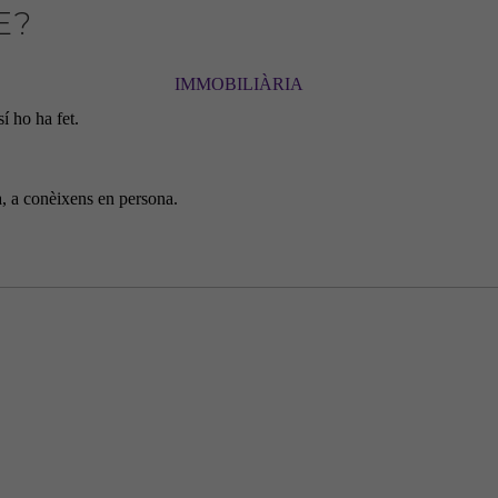
E?
INMOEUROPEAS
Nosaltres
IMMOBILIÀRIA
í ho ha fet.
a, a conèixens en persona.