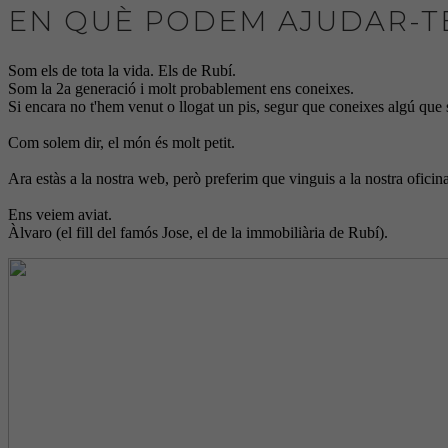
EN QUÈ PODEM AJUDAR-T
Som els de tota la vida. Els de Rubí.
Som la 2a generació i molt probablement ens coneixes.
Si encara no t'hem venut o llogat un pis, segur que coneixes algú que s
Com solem dir, el món és molt petit.
Ara estàs a la nostra web, però preferim que vinguis a la nostra oficin
Ens veiem aviat.
Àlvaro (el fill del famós Jose, el de la immobiliària de Rubí).