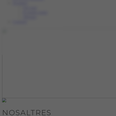
Nosaltres
Qui som
El nostre equip
Oficines
Contacte
NOSALTRES