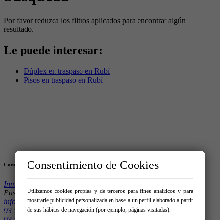
Por favor reduzca los filtros aplicados para encontrar algún
resultado.
Le puede interesar:
Dúplex en traspaso en Rubí
Pisos en traspaso en Rubí
Consentimiento de Cookies
Contacto
InmoEuropeas
Utilizamos cookies propias y de terceros para fines analíticos y para
Paseo Francesc Macià 65 08191 – Rubí
mostrarle publicidad personalizada en base a un perfil elaborado a partir
info@inmoeuropeas.com
93 588 31 58
de sus hábitos de navegación (por ejemplo, páginas visitadas).
93 588 31 59