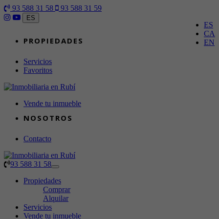
93 588 31 58
93 588 31 59
ES
ES
CA
PROPIEDADES
EN
Servicios
Favoritos
Vende tu inmueble
NOSOTROS
Contacto
QUIÉNES SOMOS
COMPRAR
NUESTRO EQUIPO
ALQUILAR
93 588 31 58
Toggle
navigation
Propiedades
Comprar
Alquilar
Servicios
Vende tu inmueble